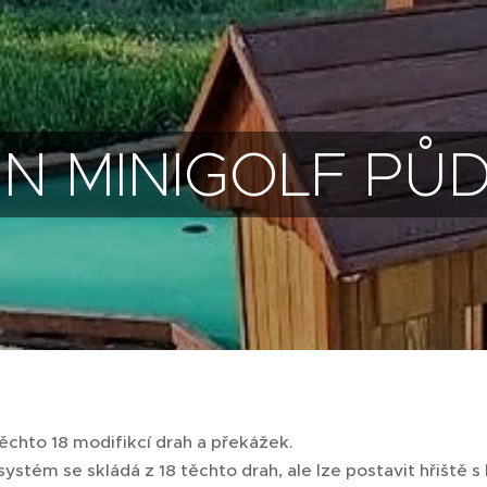
N MINIGOLF PŮ
ěchto 18 modifikcí drah a překážek.
ystém se skládá z 18 těchto drah, ale lze postavit hřiště 