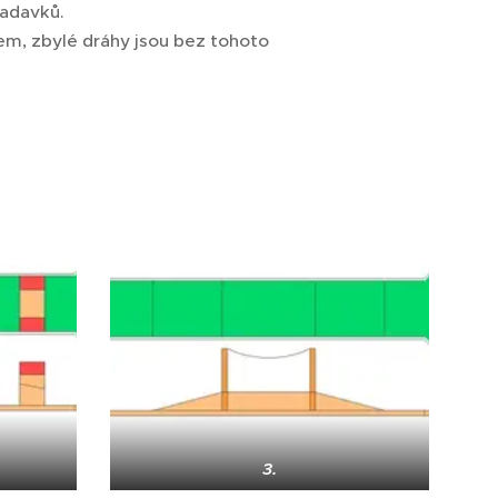
žadavků.
em, zbylé dráhy jsou bez tohoto
3.