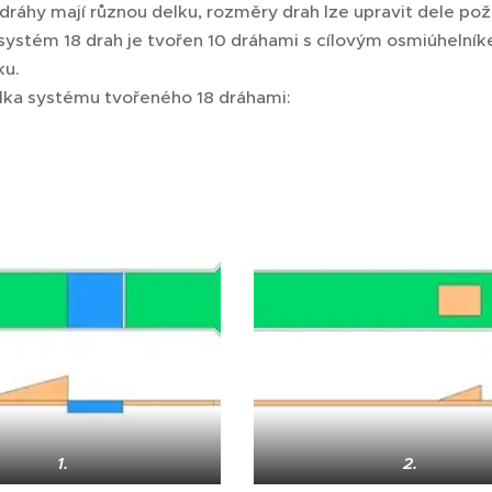
dráhy mají různou delku, rozměry drah lze upravit dele po
systém 18 drah je tvořen 10 dráhami s cílovým osmiúhelník
ku.
lka systému tvořeného 18 dráhami:
1.
2.