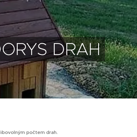
DORYS DRAH
s libovolným počtem drah.